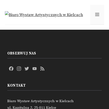
Przejdź
do
MEN
treści
OBSERWUJ NAS
Facebook
Instagram
Twitter
YouTube
Feed
Channel
KONTAKT
Biuro Wystaw Artystycznych w Kielcach
ul. Kapitulna 2, 25-011 Kielce