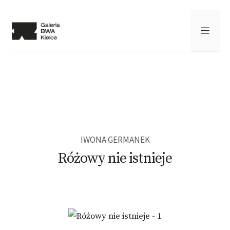
Przejdź
do
MEN
treści
IWONA GERMANEK
Różowy nie istnieje