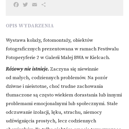
F
T
E
S
a
w
m
h
c
i
a
a
e
t
i
r
OPIS WYDARZENIA
b
t
l
e
o
e
Wystawa kolaży, fotomontaży, obiektów
o
r
fotograficznych prezentowana w ramach Festiwalu
k
Fotoperyferie 2 w Galerii Małej BWA w Kielcach.
Różowy nie istnieje.
Zaczyna się niewinnie
od małych, codziennych problemów. Na pozór
dziwne i nieistotne, choć trudne zachowania
tłumaczone są często wiekiem dorastania lub innymi
problemami emocjonalnymi lub społecznymi. Stałe
odczuwanie izolacji, lęku, strachu, niemocy
udźwignięcia prostych, lecz codziennych