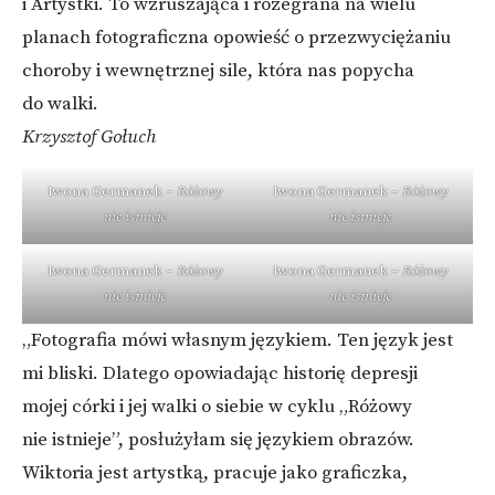
i Artystki. To wzruszająca i rozegrana na wielu
planach fotograficzna opowieść o przezwyciężaniu
choroby i wewnętrznej sile, która nas popycha
do walki.
Krzysztof Gołuch
Iwona Germanek –
Różowy
Iwona Germanek –
Różowy
nie istnieje
nie istnieje
Iwona Germanek –
Różowy
Iwona Germanek –
Różowy
nie istnieje
nie istnieje
„Fotografia mówi własnym językiem. Ten język jest
mi bliski. Dlatego opowiadając historię depresji
mojej córki i jej walki o siebie w cyklu „Różowy
nie istnieje”, posłużyłam się językiem obrazów.
Wiktoria jest artystką, pracuje jako graficzka,