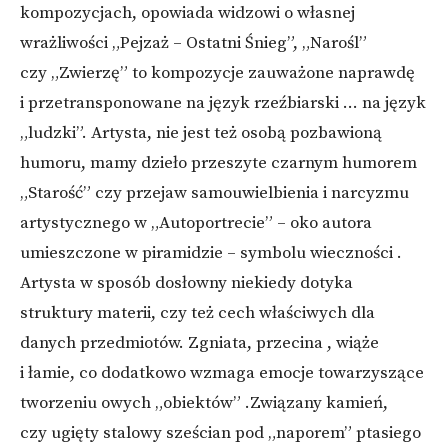
kompozycjach, opowiada widzowi o własnej
wrażliwości „Pejzaż – Ostatni Śnieg”, „Narośl”
czy „Zwierzę” to kompozycje zauważone naprawdę
i przetransponowane na język rzeźbiarski … na język
„ludzki”. Artysta, nie jest też osobą pozbawioną
humoru, mamy dzieło przeszyte czarnym humorem
„Starość” czy przejaw samouwielbienia i narcyzmu
artystycznego w „Autoportrecie” – oko autora
umieszczone w piramidzie – symbolu wieczności .
Artysta w sposób dosłowny niekiedy dotyka
struktury materii, czy też cech właściwych dla
danych przedmiotów. Zgniata, przecina , wiąże
i łamie, co dodatkowo wzmaga emocje towarzyszące
tworzeniu owych „obiektów” .Związany kamień,
czy ugięty stalowy sześcian pod „naporem” ptasiego