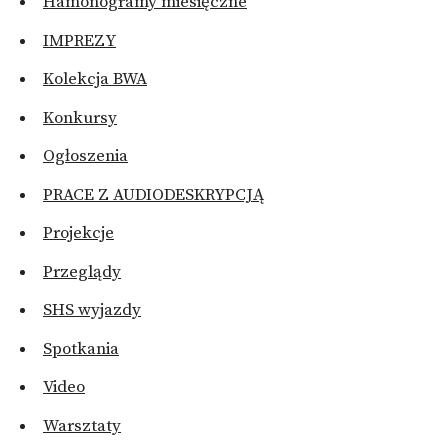
Hamonogramy miesięczne
IMPREZY
Kolekcja BWA
Konkursy
Ogłoszenia
PRACE Z AUDIODESKRYPCJĄ
Projekcje
Przeglądy
SHS wyjazdy
Spotkania
Video
Warsztaty