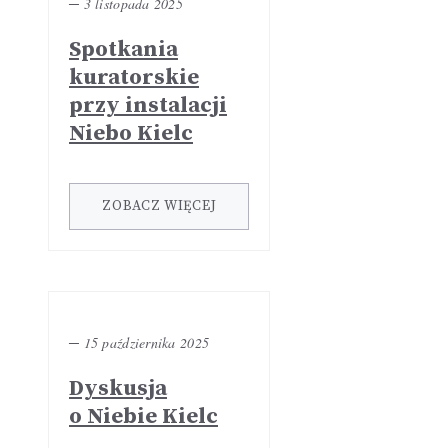
─
3 listopada 2025
Spotkania
kuratorskie
przy instalacji
Niebo Kielc
ZOBACZ WIĘCEJ
─
15 października 2025
Dyskusja
o Niebie Kielc