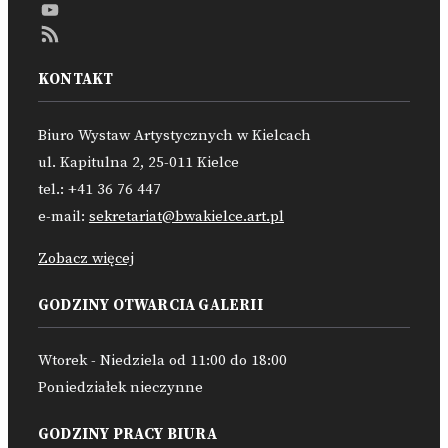
Twitter
YouTube
Channel
Feed
KONTAKT
Biuro Wystaw Artystycznych w Kielcach
ul. Kapitulna 2, 25-011 Kielce
tel.: +41 36 76 447
e-mail:
sekretariat@bwakielce.art.pl
Zobacz więcej
GODZINY OTWARCIA GALERII
Wtorek - Niedziela od 11:00 do 18:00
Poniedziałek nieczynne
GODZINY PRACY BIURA