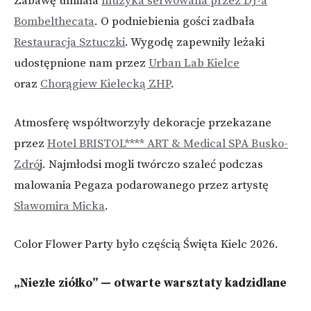
Zabawę umilała
muzyka serwowana przez DJ-a
Bombelthecata
. O podniebienia gości zadbała
Restauracja Sztuczki
. Wygodę zapewniły leżaki
udostępnione nam przez
Urban Lab Kielce
oraz
Chorągiew Kielecką ZHP
.
Atmosferę współtworzyły dekoracje przekazane
przez
Hotel BRISTOL**** ART & Medical SPA Busko-
Zdró
j. Najmłodsi mogli twórczo szaleć podczas
malowania Pegaza podarowanego przez artystę
Sławomira Micka
.
Color Flower Party było częścią Święta Kielc 2026.
„Niezłe ziółko” — otwarte warsztaty kadzidlane