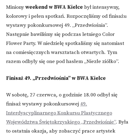
o
e
Miniony
weekend w BWA Kielce
był intensywny,
o
r
kolorowy i pełen spotkań. Rozpoczęliśmy od finisażu
k
wystawy pokonkursowej 49. „Przedwiośnia”.
Następnie bawiliśmy się podczas letniego Color
Flower Party. W niedzielę spotkaliśmy się natomiast
na comiesięcznych warsztatach otwartych. Tym
razem odbyły się one pod hasłem „Niezłe ziółko”.
Finisaż 49. „Przedwiośnia” w BWA Kielce
W sobotę, 27 czerwca, o godzinie 18.00 odbył się
finisaż wystawy pokonkursowej
49.
Interdyscyplinarnego Konkursu Plastycznego
Województwa Świętokrzyskiego „Przedwiośnie”
. Była
to ostatnia okazja, aby zobaczyć prace artystek