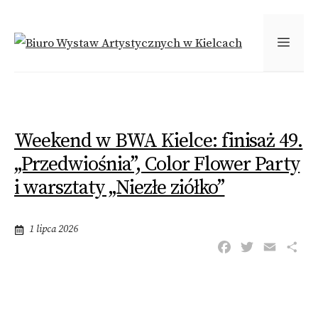
Przejdź
do
MEN
treści
Weekend w BWA Kielce: finisaż 49.
„Przedwiośnia”, Color Flower Party
i warsztaty „Niezłe ziółko”
1 lipca 2026
F
T
E
S
a
w
m
h
c
i
a
a
e
t
i
r
b
t
l
e