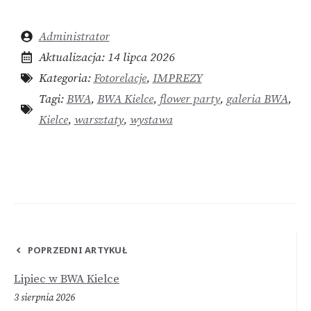
Administrator
Aktualizacja:
14 lipca 2026
Kategoria:
Fotorelacje
,
IMPREZY
Tagi:
BWA
,
BWA Kielce
,
flower party
,
galeria BWA
,
Kielce
,
warsztaty
,
wystawa
POPRZEDNI ARTYKUŁ
Lipiec w BWA Kielce
3 sierpnia 2026