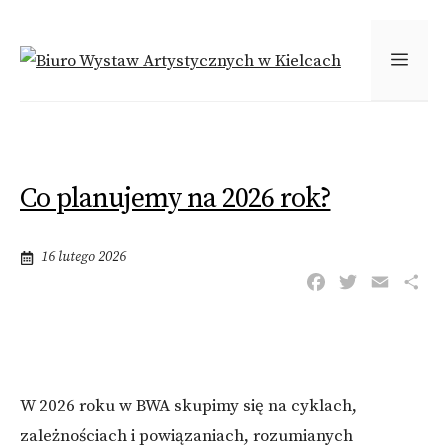
Przejdź
do
MEN
treści
Co planujemy na 2026 rok?
16 lutego 2026
F
T
E
S
a
w
m
h
c
i
a
a
e
t
i
r
b
t
l
e
o
e
W 2026 roku w BWA skupimy się na cyklach,
o
r
zależnościach i powiązaniach, rozumianych