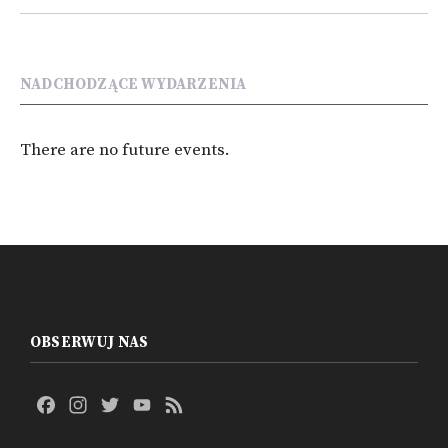
NADCHODZĄCE WYDARZENIA
There are no future events.
OBSERWUJ NAS
Facebook
Instagram
Twitter
YouTube
Feed
Channel