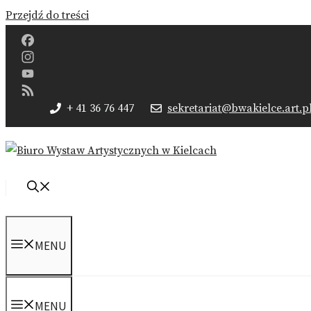
Przejdź do treści
Facebook
Instagram
YouTube
Channel
Feed
+ 41 36 76 447
sekretariat@bwakielce.art.p
MENU
MENU